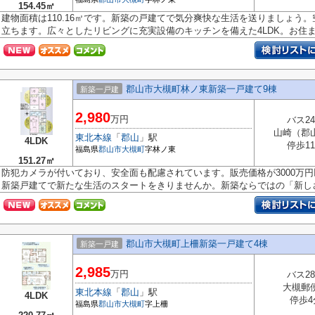
154.45㎡
建物面積は110.16㎡です。新築の戸建てで気分爽快な生活を送りましょう
立ちます。広々としたリビングに充実設備のキッチンを備えた4LDK。お住まい
郡山市大槻町林ノ東新築一戸建て9棟
新築一戸建
2,980
万円
バス2
山崎（郡
東北本線
「
郡山
」駅
4LDK
停歩1
福島県
郡山市
大槻町
字林ノ東
151.27㎡
防犯カメラが付いており、安全面も配慮されています。販売価格が3000万
新築戸建てで新たな生活のスタートをきりませんか。新築ならではの「新しさ.
郡山市大槻町上柵新築一戸建て4棟
新築一戸建
2,985
万円
バス2
大槻郵
東北本線
「
郡山
」駅
4LDK
停歩4
福島県
郡山市
大槻町
字上柵