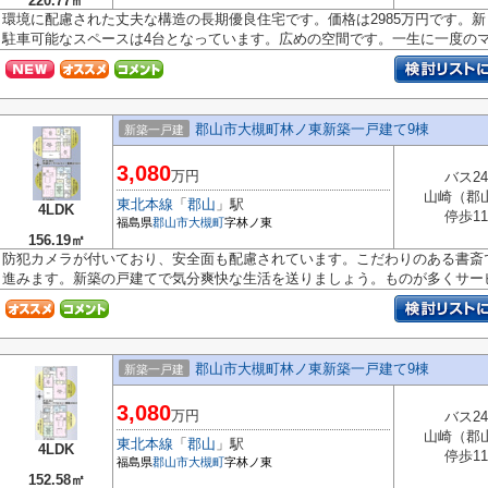
220.77㎡
環境に配慮された丈夫な構造の長期優良住宅です。価格は2985万円です。
駐車可能なスペースは4台となっています。広めの空間です。一生に一度のマイ
郡山市大槻町林ノ東新築一戸建て9棟
新築一戸建
3,080
万円
バス2
山崎（郡
東北本線
「
郡山
」駅
4LDK
停歩1
福島県
郡山市
大槻町
字林ノ東
156.19㎡
防犯カメラが付いており、安全面も配慮されています。こだわりのある書斎
進みます。新築の戸建てで気分爽快な生活を送りましょう。ものが多くサービ.
郡山市大槻町林ノ東新築一戸建て9棟
新築一戸建
3,080
万円
バス2
山崎（郡
東北本線
「
郡山
」駅
4LDK
停歩1
福島県
郡山市
大槻町
字林ノ東
152.58㎡