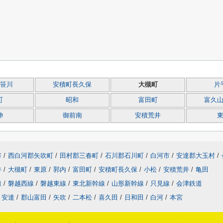
笹川
安積町長久保
大槻町
片
町
昭和
富田町
富久
神
御前南
安積荒井
市
/
西白河郡矢吹町
/
田村郡三春町
/
石川郡石川町
/
白河市
/
安達郡大玉村
/
井
/
大槻町
/
東原
/
郭内
/
富田町
/
安積町長久保
/
小松
/
安積荒井
/
亀田
線
/
磐越西線
/
磐越東線
/
東北新幹線
/
山形新幹線
/
只見線
/
会津鉄道
安達
/
郡山富田
/
矢吹
/
二本松
/
喜久田
/
日和田
/
白河
/
本宮