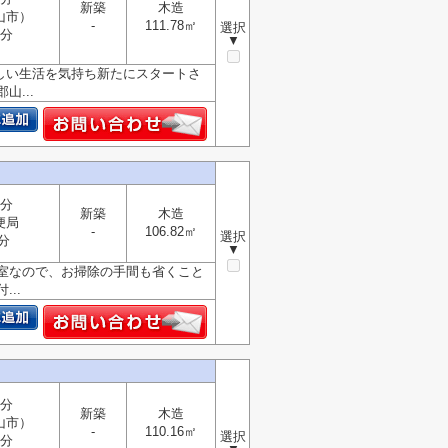
新築
木造
山市）
-
111.78㎡
選択
1分
▼
新しい生活を気持ち新たにスタートさ
...
8分
新築
木造
便局
-
106.82㎡
選択
分
▼
洋室なので、お掃除の手間も省くこと
..
4分
新築
木造
山市）
-
110.16㎡
選択
1分