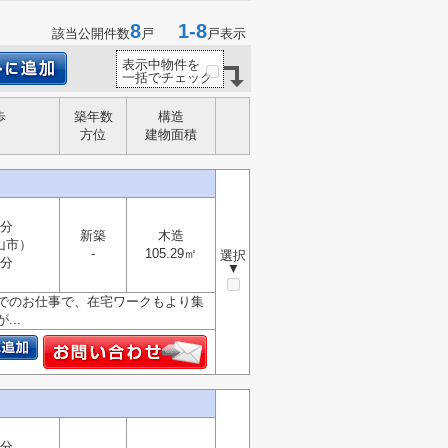
8
1-8
該当公開件数
戸
戸表示
表示中物件を
一括でチェック
歩
築年数
構造
方位
建物面積
4分
新築
木造
山市）
-
105.29㎡
選択
1分
▼
でのお仕事で、在宅ワークもより集
..
4分