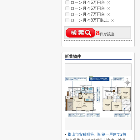
ローン月々5万円台
(-)
ローン月々6万円台
(-)
ローン月々7万円台
(-)
ローン月々8万円以上
(-)
8
件が該当
新着物件
郡山市安積町笹川新築一戸建て2棟