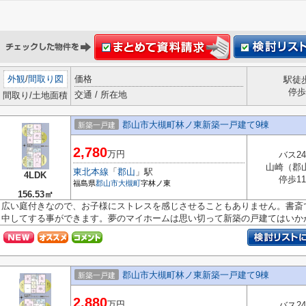
外観
/
間取り図
価格
駅徒
停歩
交通 / 所在地
間取り/土地面積
郡山市大槻町林ノ東新築一戸建て9棟
新築一戸建
2,780
万円
バス2
山崎（郡
東北本線
「
郡山
」駅
4LDK
停歩1
福島県
郡山市
大槻町
字林ノ東
156.53㎡
広い庭付きなので、お子様にストレスを感じさせることもありません。書斎
中してする事ができます。夢のマイホームは思い切って新築の戸建てはいかが.
郡山市大槻町林ノ東新築一戸建て9棟
新築一戸建
2,880
万円
バス2