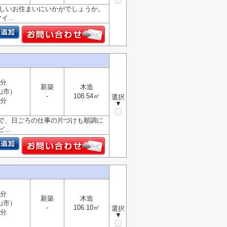
新しいお住まいにいかがでしょうか。
...
4分
新築
木造
山市）
-
108.54㎡
選択
1分
▼
で、日ごろの仕事の片づけも順調に
..
4分
新築
木造
山市）
-
106.10㎡
選択
1分
▼