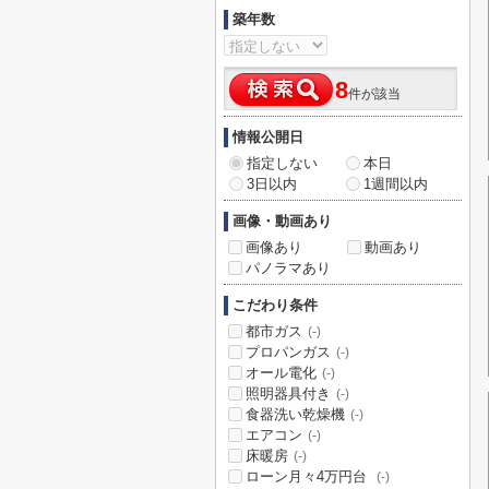
築年数
8
件が該当
情報公開日
指定しない
本日
3日以内
1週間以内
画像・動画あり
画像あり
動画あり
パノラマあり
こだわり条件
都市ガス
(-)
プロパンガス
(-)
オール電化
(-)
照明器具付き
(-)
食器洗い乾燥機
(-)
エアコン
(-)
床暖房
(-)
ローン月々4万円台
(-)