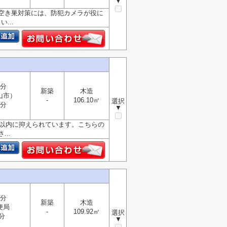
▼
。空き巣対策には、防犯カメラが役に
...
4分
新築
木造
山市）
-
106.10㎡
選択
1分
▼
円以内に抑えられています。こちらの
..
8分
新築
木造
便局
-
109.92㎡
選択
分
▼