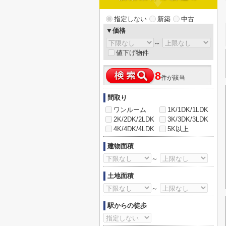
指定しない
新築
中古
▼価格
～
値下げ物件
8
件が該当
間取り
ワンルーム
1K/1DK/1LDK
2K/2DK/2LDK
3K/3DK/3LDK
4K/4DK/4LDK
5K以上
建物面積
～
土地面積
～
駅からの徒歩