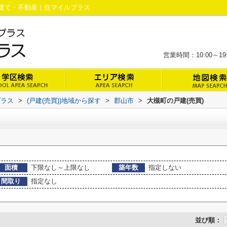
建て・不動産｜住マイルプラス
営業時間：10:00～
プラス
>
(戸建(売買))地域から探す
>
郡山市
>
大槻町の戸建(売買)
面積
下限なし～上限なし
築年数
指定しない
間取り
指定なし
並び順：