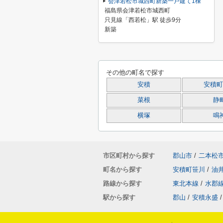
会津若松市城西町新築一戸建て1棟
福島県会津若松市城西町
只見線「西若松」駅 徒歩9分
新築
その他の町名で探す
安積
安積町
菜根
静
横塚
鳴
市区町村から探す
郡山市
/
二本松
町名から探す
安積町笹川
/
油
路線から探す
東北本線
/
水郡
駅から探す
郡山
/
安積永盛
/