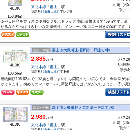
山崎（郡
東北本線
「
郡山
」駅
4LDK
停歩1
福島県
郡山市
大槻町
字林ノ東
153.84㎡
薬や日用品を買うのに便利なツルハドラッグ 郡山菜根店まで459mです。
せるならやっぱりきれいな新築物件。インナーバルコニー付きの物件です。郡山
郡山市大槻町上柵新築一戸建て4棟
新築一戸建
2,885
万円
バス2
大槻郵
4LDK
東北本線
「
郡山
」駅
停歩4
福島県
郡山市
大槻町
字上柵
193.56㎡
建物面積106.82㎡でご家族と過ごすのにも問題のない広さです。全居室が
ができます。初めてのマイホームに新築戸建てはいかがでしょうか。広い庭付.
郡山市大槻町林ノ東新築一戸建て9棟
新築一戸建
2,980
万円
バス2
山崎（郡
4LDK
東北本線
「
郡山
」駅
停歩1
福島県
郡山市
大槻町
字林ノ東