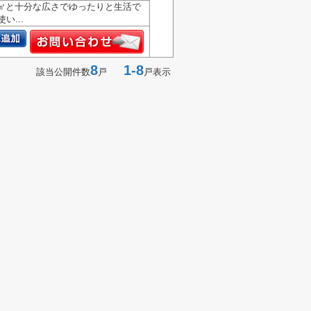
1㎡と十分な広さでゆったりと生活で
...
8
1-8
該当公開件数
戸
戸表示