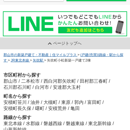
ページトップへ
郡山市の新築戸建て・不動産｜住マイルプラス
>
(戸建(売買))路線・駅から探
す
>
JR東北本線
>
矢吹駅
>
矢吹町小松新築一戸建て2棟
市区町村から探す
郡山市
/
二本松市
/
西白河郡矢吹町
/
田村郡三春町
/
石川郡石川町
/
白河市
/
安達郡大玉村
町名から探す
安積町笹川
/
油井
/
大槻町
/
東原
/
郭内
/
富田町
/
安積町長久保
/
曙町
/
安積荒井
/
亀田
路線から探す
東北本線
/
水郡線
/
磐越西線
/
磐越東線
/
東北新幹線
/
山形新幹線