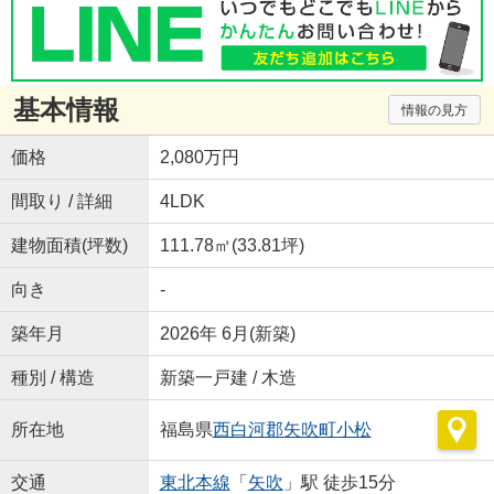
基本情報
情報の見方
価格
2,080万円
間取り / 詳細
4LDK
建物面積(坪数)
111.78㎡(33.81坪)
向き
-
築年月
2026年 6月(新築)
種別 / 構造
新築一戸建 / 木造
所在地
福島県
西白河郡矢吹町
小松
交通
東北本線
「
矢吹
」駅 徒歩15分