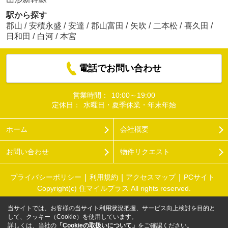
駅から探す
郡山
/
安積永盛
/
安達
/
郡山富田
/
矢吹
/
二本松
/
喜久田
/
日和田
/
白河
/
本宮
電話でお問い合わせ
営業時間：
10:00～19:00
定休日：
水曜日・夏季休業・年末年始
ホーム
会社概要
お問い合わせ
物件リクエスト
プライバシーポリシー
利用規約
アクセスマップ
PCサイト
Copyright(c) 住マイルプラス All rights reserved.
当サイトでは、お客様の当サイト利用状況把握、サービス向上検討を目的と
して、クッキー（Cookie）を使用しています。
詳しくは、当社の
「Cookieの取扱いについて」
をご確認ください。