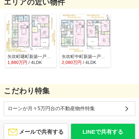
エリアの近い物件
矢吹町曙町新築一戸建て2棟
矢吹町中町新築一戸建て1棟
1,880
万
円
/ 4LDK
2,080
万
円
/ 4LDK
こだわり特集
ローンが月々5万円台の不動産物件特集
メールで共有する
LINEで共有する