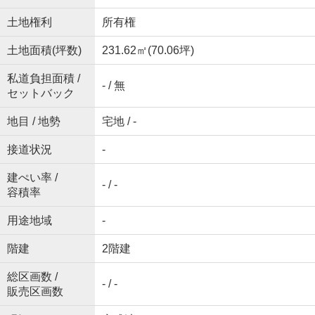
土地権利
所有権
土地面積(坪数)
231.62㎡(70.06坪)
私道負担面積 /
- / 無
セットバック
地目 / 地勢
宅地 / -
接道状況
-
建ぺい率 /
- / -
容積率
用途地域
-
階建
2階建
総区画数 /
- / -
販売区画数