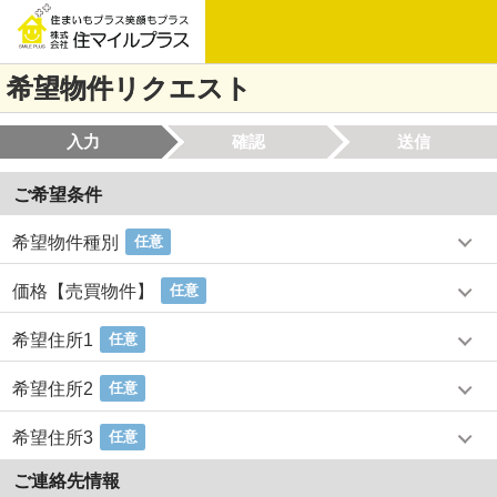
希望物件リクエスト
入力
確認
送信
ご希望条件
希望物件種別
任意
価格【売買物件】
任意
希望住所1
任意
希望住所2
任意
希望住所3
任意
ご連絡先情報