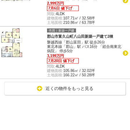
2,999万円
7月6日 値下げ
間取:
4LDK
建物面積:
107.71㎡ / 32.58坪
土地面積:
210.86㎡ / 63.78坪
売買｜新築一戸建
郡山市富久山町八山田新築一戸建て2棟
磐越西線「郡山富田」駅 徒歩26分
東北本線「郡山」駅 バス16分 「総合南東北
病院」 停歩5分
3,199万円
7月20日 値下げ
間取:
4LDK
建物面積:
105.86㎡ / 32.02坪
土地面積:
166.22㎡ / 50.28坪
近くの物件をもっと見る