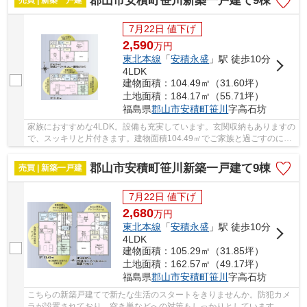
郡山市安積町笹川新築一戸建て9棟
売買 | 新築一戸建
7月22日 値下げ
2,590
万
円
東北本線
「
安積永盛
」駅 徒歩10分
4LDK
建物面積：104.49㎡（31.60坪）
土地面積：184.17㎡（55.71坪）
福島県
郡山市
安積町笹川
字高石坊
家族におすすめな4LDK。設備も充実しています。玄関収納もありますの
で、スッキリと片付きます。建物面積104.49㎡でご家族と過ごすのにも
問題のない広さです。新築ならではの「新しさ...
郡山市安積町笹川新築一戸建て9棟
売買 | 新築一戸建
7月22日 値下げ
2,680
万
円
東北本線
「
安積永盛
」駅 徒歩10分
4LDK
建物面積：105.29㎡（31.85坪）
土地面積：162.57㎡（49.17坪）
福島県
郡山市
安積町笹川
字高石坊
こちらの新築戸建てで新たな生活のスタートをきりませんか。防犯カメ
ラが設置されており、空き巣などへの対策もしっかりとしています。駅