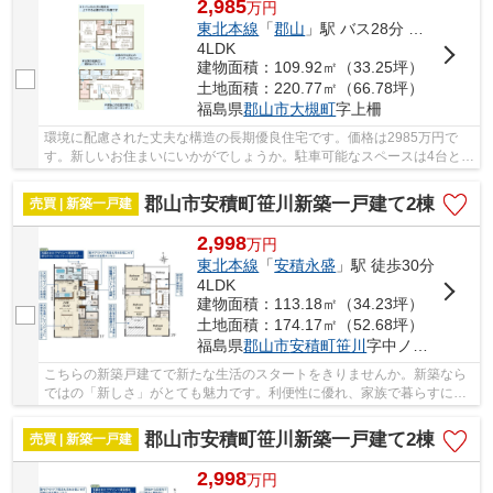
2,985
万
円
東北本線
「
郡山
」駅 バス28分 「大槻郵便局」 停歩4分
4LDK
建物面積：109.92㎡（33.25坪）
土地面積：220.77㎡（66.78坪）
福島県
郡山市
大槻町
字上柵
環境に配慮された丈夫な構造の長期優良住宅です。価格は2985万円で
す。新しいお住まいにいかがでしょうか。駐車可能なスペースは4台とな
っています。広めの空間です。一生に一度のマイ...
郡山市安積町笹川新築一戸建て2棟
売買 | 新築一戸建
2,998
万
円
東北本線
「
安積永盛
」駅 徒歩30分
4LDK
建物面積：113.18㎡（34.23坪）
土地面積：174.17㎡（52.68坪）
福島県
郡山市
安積町笹川
字中ノ渡戸
こちらの新築戸建てで新たな生活のスタートをきりませんか。新築なら
ではの「新しさ」がとても魅力です。利便性に優れ、家族で暮らすにも
ピッタリな4LDKです。販売価格が3000万円以内...
郡山市安積町笹川新築一戸建て2棟
売買 | 新築一戸建
2,998
万
円