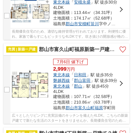
東北本線
「
安積永盛
」駅 徒歩30分
4LDK
建物面積：113.44㎡（34.31坪）
土地面積：174.17㎡（52.68坪）
福島県
郡山市
安積町笹川
字中ノ渡戸
長期優良住宅のため、適切な維持管理が行われております。利便性に優
れ、家族で暮らすにもピッタリな4LDKです。吹き抜けの開放感が格の違
いを演出しています。建物面積113.44平米なの...
郡山市富久山町福原新築一戸建て4棟
売買 | 新築一戸建
7月6日 値下げ
2,999
万
円
東北本線
「
日和田
」駅 徒歩35分
磐越西線
「
郡山富田
」駅 徒歩39分
東北本線
「
郡山
」駅 徒歩45分
4LDK
建物面積：107.71㎡（32.58坪）
土地面積：210.86㎡（63.78坪）
福島県
郡山市
富久山町福原
字町田
広々としたリビングに充実設備のキッチンを備えた4LDK。こちらの新築
戸建てで新たな生活のスタートをきりませんか。長期優良住宅のため、
適切な維持管理が行われております。全居室が...