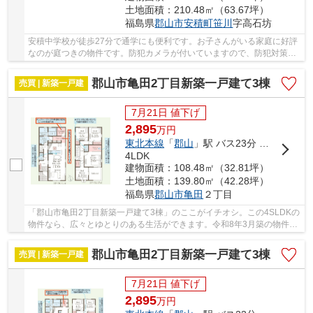
土地面積：210.48㎡（63.67坪）
福島県
郡山市
安積町笹川
字高石坊
安積中学校が徒歩27分で通学にも便利です。お子さんがいる家庭に好評
なのが庭つきの物件です。防犯カメラが付いていますので、防犯対策を
気にされる方でも安心です。住マイルプラスが...
郡山市亀田2丁目新築一戸建て3棟
売買 | 新築一戸建
7月21日 値下げ
2,895
万
円
東北本線
「
郡山
」駅 バス23分 「桑野三丁目」 停歩11分
4LDK
建物面積：108.48㎡（32.81坪）
土地面積：139.80㎡（42.28坪）
福島県
郡山市
亀田
２丁目
「郡山市亀田2丁目新築一戸建て3棟」のここがイチオシ。この4SLDKの
物件なら、広々とゆとりのある生活ができます。令和8年3月築の物件で
す。メンテナンスしやすく耐震性の高い長期優良...
郡山市亀田2丁目新築一戸建て3棟
売買 | 新築一戸建
7月21日 値下げ
2,895
万
円