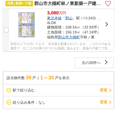
郡山市大槻町林ノ東新築一戸建て9棟
売買 | 新築一戸建
3,080
万
円
東北本線
「
郡山
」駅 バス24分 「山崎（郡山市）」 停歩11分
4LDK
建物面積：108.54㎡（32.83坪）
土地面積：156.19㎡（47.24坪）
福島県
郡山市
大槻町
字林ノ東
防犯カメラが付いており、安全面も配慮されています。こだわりのある
書斎で、日ごろの仕事の片づけも順調に進みます。新築の戸建てで気分
爽快な生活を送りましょう。ものが多くサービ...
次の30件へ
39
1～30
該当物件数
戸
戸を表示
駅で絞り込む
変更
変更
絞り込み条件：
なし