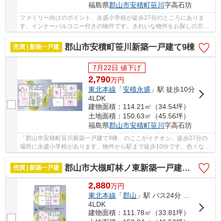
福島県
郡山市
安積町笹川
字高石坊
ファミリー向けのポイント、永盛小学校が徒歩27分のところにありま
す。インナーバルコニー付きの物件です。きれいな物件をお探しの方
は、ぜひこちらの新築物件をご覧ください。一戸建...
郡山市安積町笹川新築一戸建て9棟
売買 | 新築一戸建
7月22日 値下げ
2,790
万
円
東北本線
「
安積永盛
」駅 徒歩10分
4LDK
建物面積：114.21㎡（34.54坪）
土地面積：150.63㎡（45.56坪）
福島県
郡山市
安積町笹川
字高石坊
「郡山市安積町笹川新築一戸建て9棟」のここがイチオシ。徒歩27分の
場所に永盛小学校があります。物件から駅まで徒歩10分です。色々な使
い方のできる階段下収納あり。郡山市での暮らし...
郡山市大槻町林ノ東新築一戸建て9棟
売買 | 新築一戸建
2,880
万
円
東北本線
「
郡山
」駅 バス24分 「山崎（郡山市）」 停歩11分
4LDK
建物面積：111.78㎡（33.81坪）