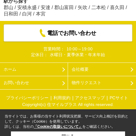
駅から探す
郡山
/
安積永盛
/
安達
/
郡山富田
/
矢吹
/
二本松
/
喜久田
/
日和田
/
白河
/
本宮
電話でお問い合わせ
営業時間：
10:00～19:00
定休日：
水曜日・夏季休業・年末年始
ホーム
会社概要
お問い合わせ
物件リクエスト
プライバシーポリシー
利用規約
アクセスマップ
PCサイト
Copyright(c) 住マイルプラス All rights reserved.
当サイトでは、お客様の当サイト利用状況把握、サービス向上検討を目的と
して、クッキー（Cookie）を使用しています。
詳しくは、当社の
「Cookieの取扱いについて」
をご確認ください。