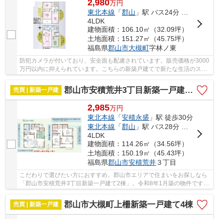
2,980
万
円
東北本線
「
郡山
」駅 バス24分 「山崎（郡山市）」 停歩11分
4LDK
建物面積：106.10㎡（32.09坪）
土地面積：151.27㎡（45.75坪）
福島県
郡山市
大槻町
字林ノ東
防犯カメラが付いており、安全面も配慮されています。販売価格が3000
万円以内に抑えられています。こちらの新築戸建てで新たな生活のスタ
ートをきりませんか。新築ならではの「新しさ...
郡山市安積荒井3丁目新築一戸建て2棟
売買 | 新築一戸建
2,985
万
円
東北本線
「
安積永盛
」駅 徒歩30分
東北本線
「
郡山
」駅 バス28分 「郡山国道事務所」 停歩7分
4LDK
建物面積：114.26㎡（34.56坪）
土地面積：150.19㎡（45.43坪）
福島県
郡山市
安積荒井
３丁目
こだわりで選びたい方におすすめ。郡山市エリアで住まいをお探しなら
「郡山市安積荒井3丁目新築一戸建て2棟」。令和8年1月築の物件です。
こちらの物件はいかがでしょうか。価格は2985...
郡山市大槻町上柵新築一戸建て4棟
売買 | 新築一戸建