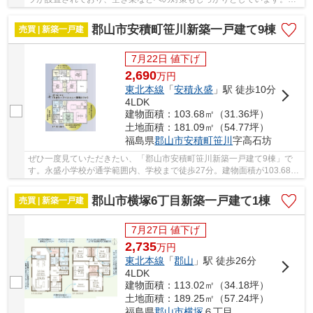
から徒歩10分圏内に立地しています。4SLDKの間...
郡山市安積町笹川新築一戸建て9棟
売買 | 新築一戸建
7月22日 値下げ
2,690
万
円
東北本線
「
安積永盛
」駅 徒歩10分
4LDK
建物面積：103.68㎡（31.36坪）
土地面積：181.09㎡（54.77坪）
福島県
郡山市
安積町笹川
字高石坊
ぜひ一度見ていただきたい、「郡山市安積町笹川新築一戸建て9棟」で
す。永盛小学校が通学範囲内、学校まで徒歩27分。建物面積が103.68㎡
と十分な広さでゆったりと生活できるのではない...
郡山市横塚6丁目新築一戸建て1棟
売買 | 新築一戸建
7月27日 値下げ
2,735
万
円
東北本線
「
郡山
」駅 徒歩26分
4LDK
建物面積：113.02㎡（34.18坪）
土地面積：189.25㎡（57.24坪）
福島県
郡山市
横塚
６丁目