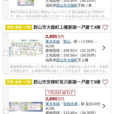
土地面積：153.84㎡（46.53坪）
福島県
郡山市
大槻町
字林ノ東
薬や日用品を買うのに便利なツルハドラッグ 郡山菜根店まで459mで
す。新しい生活を気持ち新たにスタートさせるならやっぱりきれいな新
築物件。インナーバルコニー付きの物件です。郡山...
郡山市大槻町上柵新築一戸建て4棟
売買 | 新築一戸建
2,885
万
円
東北本線
「
郡山
」駅 バス28分 「大槻郵便局」 停歩4分
4LDK
建物面積：106.82㎡（32.31坪）
土地面積：193.56㎡（58.55坪）
福島県
郡山市
大槻町
字上柵
建物面積106.82㎡でご家族と過ごすのにも問題のない広さです。全居室
が洋室なので、お掃除の手間も省くことができます。初めてのマイホー
ムに新築戸建てはいかがでしょうか。広い庭付...
郡山市安積町笹川新築一戸建て9棟
売買 | 新築一戸建
7月22日 値下げ
2,890
万
円
東北本線
「
安積永盛
」駅 徒歩10分
4LDK
建物面積：113.40㎡（34.30坪）