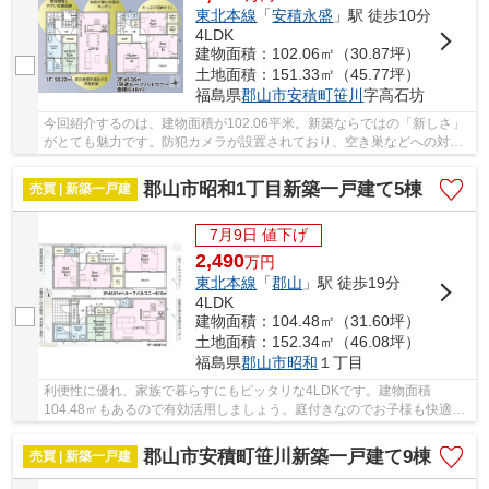
東北本線
「
安積永盛
」駅 徒歩10分
4LDK
建物面積：102.06㎡（30.87坪）
土地面積：151.33㎡（45.77坪）
福島県
郡山市
安積町笹川
字高石坊
今回紹介するのは、建物面積が102.06平米。新築ならではの「新しさ」
がとても魅力です。防犯カメラが設置されており、空き巣などへの対策
もしっかりとしています。利便性に優れ、家族...
郡山市昭和1丁目新築一戸建て5棟
売買 | 新築一戸建
7月9日 値下げ
2,490
万
円
東北本線
「
郡山
」駅 徒歩19分
4LDK
建物面積：104.48㎡（31.60坪）
土地面積：152.34㎡（46.08坪）
福島県
郡山市
昭和
１丁目
利便性に優れ、家族で暮らすにもピッタリな4LDKです。建物面積
104.48㎡もあるので有効活用しましょう。庭付きなのでお子様も快適に
遊べて、楽しい生活ができます。新築ならではの「新...
郡山市安積町笹川新築一戸建て9棟
売買 | 新築一戸建