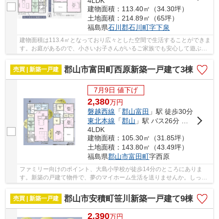
4LDK
建物面積：113.40㎡（34.30坪）
土地面積：214.89㎡（65坪）
福島県
石川郡石川町
字下泉
建物面積は113.4㎡となっており広々とした空間で生活することができま
す。お庭があるので、小さいお子さんがいるご家族でも安心して遊ぶこ
とができます。自身の書斎を持てます。新築な...
郡山市富田町西原新築一戸建て3棟
売買 | 新築一戸建
7月9日 値下げ
2,380
万
円
磐越西線
「
郡山富田
」駅 徒歩30分
東北本線
「
郡山
」駅 バス26分 「下亀田」 停歩7分
4LDK
建物面積：105.30㎡（31.85坪）
土地面積：143.80㎡（43.49坪）
福島県
郡山市
富田町
字西原
ファミリー向けのポイント、大島小学校が徒歩14分のところにありま
す。新築の戸建て物件で、夢のマイホーム生活を送りませんか。しっか
りとした書斎で、てきぱきと仕事をする事が可能...
郡山市安積町笹川新築一戸建て9棟
売買 | 新築一戸建
2,390
万
円