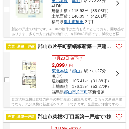
東北本線
「
郡山
」駅 バス23分 「桑野三丁目」 停歩11分
4LDK
建物面積：115.93㎡（35.06坪）
土地面積：140.89㎡（42.61坪）
福島県
郡山市
亀田
２丁目
新築の戸建て物件です。4LDKの物件は室内も広々としており、開放感が
あります。多くの方に好評の物件で、令和8年3月築です。減税など様々
な税制面でメリットの多い長期優良住宅です。...
郡山市片平町新蟻塚新築一戸建て1棟
売買 | 新築一戸建
7月23日 値下げ
2,899
万
円
東北本線
「
郡山
」駅 バス27分 「蟻塚」 停歩7分
4LDK
建物面積：105.41㎡（31.88坪）
土地面積：176.13㎡（53.27坪）
福島県
郡山市
片平町
字新蟻塚
食器洗乾燥機は食後の家事の時間短縮に役立ちます。こちらの新築戸建
てなら、気分爽快に新生活をスタートできます。全居室が洋室ですの
で、お掃除がしやすいです。新築ならではの「新...
郡山市菜根3丁目新築一戸建て7棟
売買 | 新築一戸建
7月9日 値下げ