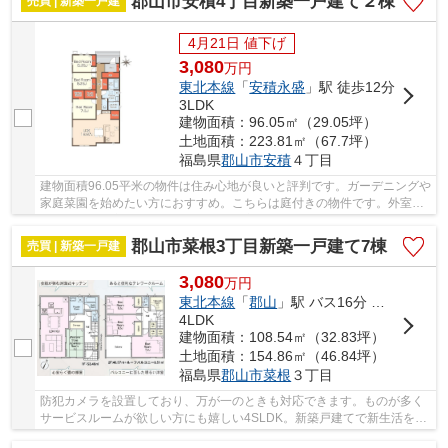
郡山市安積4丁目新築一戸建て２棟
売買 | 新築一戸建
4月21日 値下げ
3,080
万
円
東北本線
「
安積永盛
」駅 徒歩12分
3LDK
建物面積：96.05㎡（29.05坪）
土地面積：223.81㎡（67.7坪）
福島県
郡山市
安積
４丁目
建物面積96.05平米の物件は住み心地が良いと評判です。ガーデニングや
家庭菜園を始めたい方におすすめ。こちらは庭付きの物件です。外室時
に通る場所に玄関収納があると綺麗な玄関が保...
郡山市菜根3丁目新築一戸建て7棟
売買 | 新築一戸建
3,080
万
円
東北本線
「
郡山
」駅 バス16分 「香久池一丁目」 停歩12分
4LDK
建物面積：108.54㎡（32.83坪）
土地面積：154.86㎡（46.84坪）
福島県
郡山市
菜根
３丁目
防犯カメラを設置しており、万が一のときも対応できます。ものが多く
サービスルームが欲しい方にも嬉しい4SLDK。新築戸建てで新生活を始
めてはいかがでしょうか。書斎でのお仕事で、在...