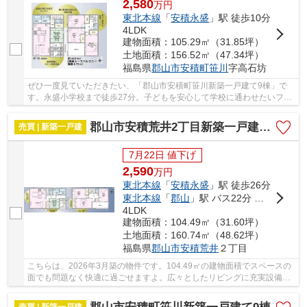
2,580
万
円
東北本線
「
安積永盛
」駅 徒歩10分
4LDK
建物面積：105.29㎡（31.85坪）
土地面積：156.52㎡（47.34坪）
福島県
郡山市
安積町笹川
字高石坊
ぜひ一度見ていただきたい、「郡山市安積町笹川新築一戸建て9棟」で
す。永盛小学校まで徒歩27分。子どもを安心して学校に通わせたいファ
ミリーにおすすめです。駅まで徒歩10分の物件で...
郡山市安積荒井2丁目新築一戸建て2棟
売買 | 新築一戸建
7月22日 値下げ
2,590
万
円
東北本線
「
安積永盛
」駅 徒歩26分
東北本線
「
郡山
」駅 バス22分 「ビッグパレット入口」 停歩11分
4LDK
建物面積：104.49㎡（31.60坪）
土地面積：160.74㎡（48.62坪）
福島県
郡山市
安積荒井
２丁目
こちらは、2026年3月築の物件です。104.49㎡の建物面積でスペースの
面でも問題なく快適に過ごせますよ。広々としたリビングに充実設備の
キッチンを備えた4LDK。東北本線安積永盛付近で...