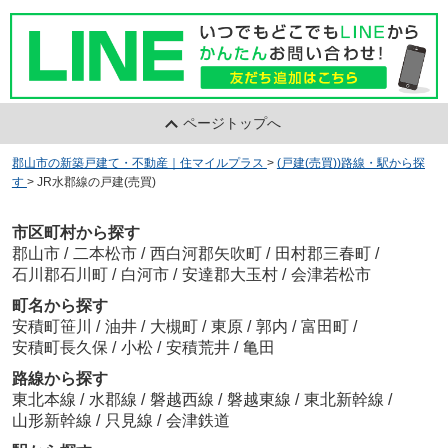
ページトップへ
郡山市の新築戸建て・不動産｜住マイルプラス
>
(戸建(売買))路線・駅から探
す
>
JR水郡線の戸建(売買)
市区町村から探す
郡山市
/
二本松市
/
西白河郡矢吹町
/
田村郡三春町
/
石川郡石川町
/
白河市
/
安達郡大玉村
/
会津若松市
町名から探す
安積町笹川
/
油井
/
大槻町
/
東原
/
郭内
/
富田町
/
安積町長久保
/
小松
/
安積荒井
/
亀田
路線から探す
東北本線
/
水郡線
/
磐越西線
/
磐越東線
/
東北新幹線
/
山形新幹線
/
只見線
/
会津鉄道