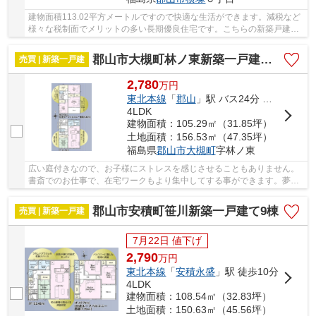
建物面積113.02平方メートルですので快適な生活ができます。減税など
様々な税制面でメリットの多い長期優良住宅です。こちらの新築戸建て
なら、気分爽快に新生活をスタートできます。...
郡山市大槻町林ノ東新築一戸建て9棟
売買 | 新築一戸建
2,780
万
円
東北本線
「
郡山
」駅 バス24分 「山崎（郡山市）」 停歩11分
4LDK
建物面積：105.29㎡（31.85坪）
土地面積：156.53㎡（47.35坪）
福島県
郡山市
大槻町
字林ノ東
広い庭付きなので、お子様にストレスを感じさせることもありません。
書斎でのお仕事で、在宅ワークもより集中してする事ができます。夢の
マイホームは思い切って新築の戸建てはいかが...
郡山市安積町笹川新築一戸建て9棟
売買 | 新築一戸建
7月22日 値下げ
2,790
万
円
東北本線
「
安積永盛
」駅 徒歩10分
4LDK
建物面積：108.54㎡（32.83坪）
土地面積：150.63㎡（45.56坪）