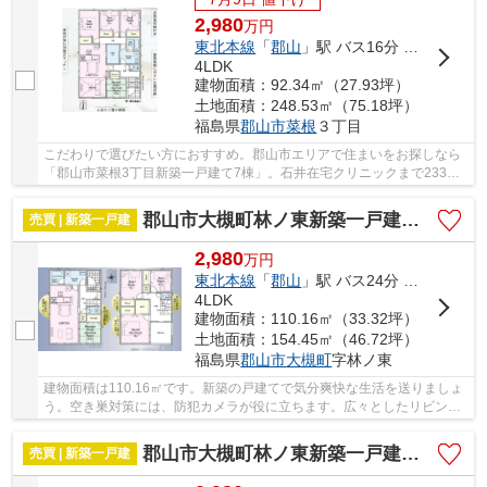
2,980
万
円
東北本線
「
郡山
」駅 バス16分 「香久池一丁目」 停歩12分
4LDK
建物面積：92.34㎡（27.93坪）
土地面積：248.53㎡（75.18坪）
福島県
郡山市
菜根
３丁目
こだわりで選びたい方におすすめ。郡山市エリアで住まいをお探しなら
「郡山市菜根3丁目新築一戸建て7棟」。石井在宅クリニックまで233m
です。新築戸建ての物件は、室内のレイアウトも...
郡山市大槻町林ノ東新築一戸建て9棟
売買 | 新築一戸建
2,980
万
円
東北本線
「
郡山
」駅 バス24分 「山崎（郡山市）」 停歩11分
4LDK
建物面積：110.16㎡（33.32坪）
土地面積：154.45㎡（46.72坪）
福島県
郡山市
大槻町
字林ノ東
建物面積は110.16㎡です。新築の戸建てで気分爽快な生活を送りましょ
う。空き巣対策には、防犯カメラが役に立ちます。広々としたリビング
に充実設備のキッチンを備えた4LDK。お住まい...
郡山市大槻町林ノ東新築一戸建て9棟
売買 | 新築一戸建