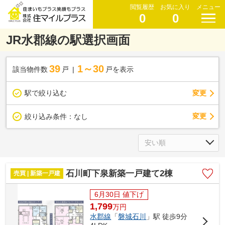
閲覧履歴
お気に入り
メニュー
0
0
JR水郡線の駅選択画面
39
1～30
該当物件数
戸
戸を表示
駅で絞り込む
変更
変更
絞り込み条件：
なし
石川町下泉新築一戸建て2棟
売買 | 新築一戸建
6月30日 値下げ
1,799
万
円
水郡線
「
磐城石川
」駅 徒歩9分