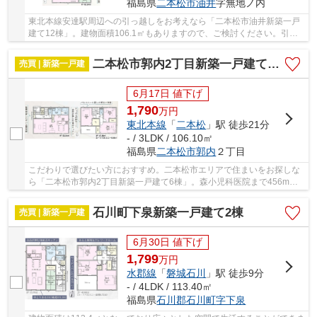
福島県
二本松市
油井
字無地ノ内
東北本線安達駅周辺への引っ越しをお考えなら「二本松市油井新築一戸
建て12棟」。建物面積106.1㎡もありますので、ご検討ください。引っ
越したらすぐに使えるエアコン付きです。玄関収...
二本松市郭内2丁目新築一戸建て6棟
売買 | 新築一戸建
6月17日 値下げ
1,790
万
円
東北本線
「
二本松
」駅 徒歩21分
- / 3LDK / 106.10㎡
福島県
二本松市
郭内
２丁目
こだわりで選びたい方におすすめ。二本松市エリアで住まいをお探しな
ら「二本松市郭内2丁目新築一戸建て6棟」。森小児科医院まで456mで
す。防犯カメラ付きのセキュリティに配慮した物...
石川町下泉新築一戸建て2棟
売買 | 新築一戸建
6月30日 値下げ
1,799
万
円
水郡線
「
磐城石川
」駅 徒歩9分
- / 4LDK / 113.40㎡
福島県
石川郡石川町
字下泉