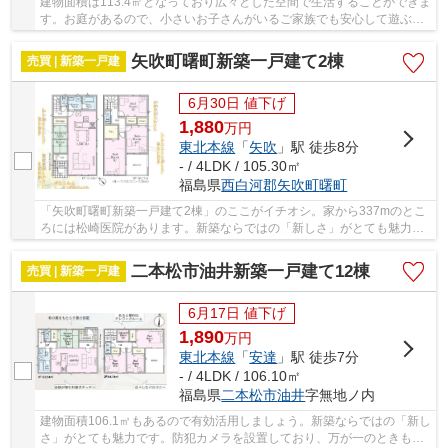
建物面積は113.4㎡となっており広々とした空間で生活することができま
す。お庭があるので、小さいお子さんがいるご家族でも安心して遊ぶこ
とができます。自身の書斎を持てます。新築な...
矢吹町曙町新築一戸建て2棟
売買 | 新築一戸建
6月30日 値下げ
1,880
万
円
東北本線
「
矢吹
」駅 徒歩8分
- / 4LDK / 105.30㎡
福島県
西白河郡矢吹町
曙町
「矢吹町曙町新築一戸建て2棟」のここがイチオシ。家から337mのとこ
ろには松崎医院があります。新築ならではの「新しさ」がとても魅力で
す。防犯カメラが設置されており、空き巣などへ...
二本松市油井新築一戸建て12棟
売買 | 新築一戸建
6月17日 値下げ
1,890
万
円
東北本線
「
安達
」駅 徒歩7分
- / 4LDK / 106.10㎡
福島県
二本松市
油井
字無地ノ内
建物面積106.1㎡もあるので有効活用しましょう。新築ならではの「新し
さ」がとても魅力です。防犯カメラを設置しており、万が一のときも対