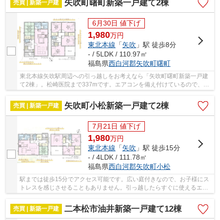
矢吹町曙町新築一戸建て2棟
売買 | 新築一戸建
6月30日 値下げ
1,980
万
円
東北本線
「
矢吹
」駅 徒歩8分
- / 5LDK / 110.97㎡
福島県
西白河郡矢吹町
曙町
東北本線矢吹駅周辺への引っ越しをお考えなら「矢吹町曙町新築一戸建
て2棟」。松崎医院まで337mです。エアコンを備え付けているので、室
内環境を快適にすることができますよ。西白河郡...
矢吹町小松新築一戸建て2棟
売買 | 新築一戸建
7月21日 値下げ
1,980
万
円
東北本線
「
矢吹
」駅 徒歩15分
- / 4LDK / 111.78㎡
福島県
西白河郡矢吹町
小松
駅までは徒歩15分でアクセス可能です。広い庭付きなので、お子様にス
トレスを感じさせることもありません。引っ越したらすぐに使えるエア
コン付きです。4SLDKの間取りです。不動産をお...
二本松市油井新築一戸建て12棟
売買 | 新築一戸建