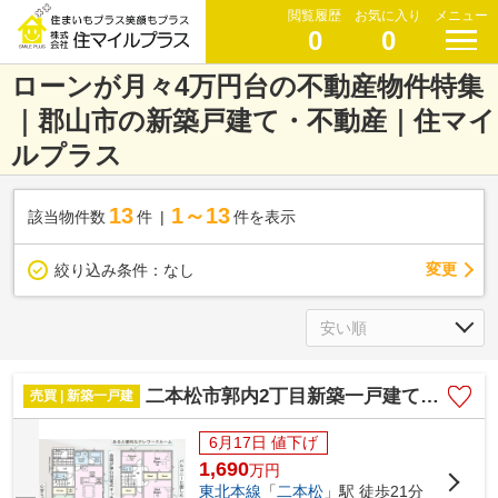
閲覧履歴
お気に入り
メニュー
0
0
ローンが月々4万円台の不動産物件特集
｜郡山市の新築戸建て・不動産｜住マイ
ルプラス
13
1～13
該当物件数
件
件を表示
変更
絞り込み条件：
なし
二本松市郭内2丁目新築一戸建て6棟
売買 | 新築一戸建
6月17日 値下げ
1,690
万
円
東北本線
「
二本松
」駅 徒歩21分