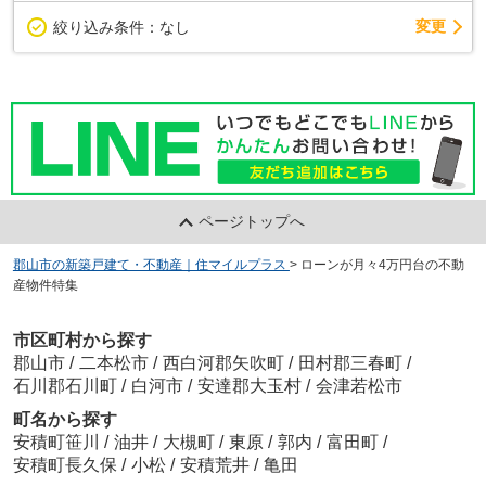
変更
絞り込み条件：
なし
ページトップへ
郡山市の新築戸建て・不動産｜住マイルプラス
>
ローンが月々4万円台の不動
産物件特集
市区町村から探す
郡山市
/
二本松市
/
西白河郡矢吹町
/
田村郡三春町
/
石川郡石川町
/
白河市
/
安達郡大玉村
/
会津若松市
町名から探す
安積町笹川
/
油井
/
大槻町
/
東原
/
郭内
/
富田町
/
安積町長久保
/
小松
/
安積荒井
/
亀田