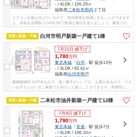
- / 4LDK / 105.29㎡
福島県
二本松市
郭内
２丁目
エアコンを備え付けているので、室内環境を快適にすることができます
よ。余裕ある間取りの4SLDKで快適な毎日を送りましょう。書斎でのお
仕事で、在宅ワークもより集中してする事ができ...
白河市明戸新築一戸建て1棟
売買 | 新築一戸建
7月21日 値下げ
1,780
万
円
東北本線
「
白河
」駅 徒歩13分
- / 3LDK / 82.62㎡
福島県
白河市
明戸
建物面積82.62平米なので、使い勝手がいいです。お庭があるので、小さ
いお子さんがいるご家族でも安心して遊ぶことができます。利便性に優
れ、家族で暮らすにもピッタリな3LDKです。お...
二本松市油井新築一戸建て12棟
売買 | 新築一戸建
7月9日 値下げ
1,790
万
円
東北本線
「
安達
」駅 徒歩7分
- / 4LDK / 106.10㎡