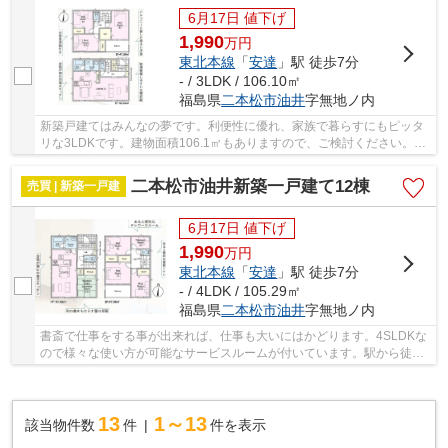
6月17日 値下げ
1,990
万
円
東北本線
「
安達
」駅 徒歩7分
- / 3LDK / 106.10㎡
福島県
二本松市
油井
字無地ノ内
新築戸建てはみんなの夢です。利便性に優れ、家族で暮らすにもピッタ
リな3LDKです。建物面積106.1㎡もありますので、ご検討ください。全
居室が洋室になっていて、綺麗な床になっている...
二本松市油井新築一戸建て12棟
売買 | 新築一戸建
6月17日 値下げ
1,990
万
円
東北本線
「
安達
」駅 徒歩7分
- / 4LDK / 105.29㎡
福島県
二本松市
油井
字無地ノ内
書斎で仕事をする事が出来れば、仕事も大いにはかどります。4SLDKな
ので様々な使い方が可能なサービスルームが付いています。駅から徒歩7
分圏内に立地しています。新築ならではの「新...
13
1～13
該当物件数
件
件を表示