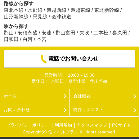
路線から探す
東北本線
/
水郡線
/
磐越西線
/
磐越東線
/
東北新幹線
/
山形新幹線
/
只見線
/
会津鉄道
駅から探す
郡山
/
安積永盛
/
安達
/
郡山富田
/
矢吹
/
二本松
/
喜久田
/
日和田
/
白河
/
本宮
電話でお問い合わせ
営業時間：
10:00～19:00
定休日：
水曜日・夏季休業・年末年始
ホーム
会社概要
お問い合わせ
物件リクエスト
プライバシーポリシー
利用規約
アクセスマップ
PCサイト
Copyright(c) 住マイルプラス All rights reserved.