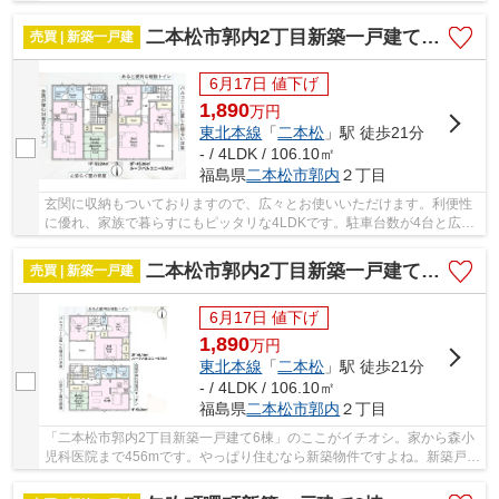
応できます。引っ越したらすぐに使えるエアコ...
二本松市郭内2丁目新築一戸建て6棟
売買 | 新築一戸建
6月17日 値下げ
1,890
万
円
東北本線
「
二本松
」駅 徒歩21分
- / 4LDK / 106.10㎡
福島県
二本松市
郭内
２丁目
玄関に収納もついておりますので、広々とお使いいただけます。利便性
に優れ、家族で暮らすにもピッタリな4LDKです。駐車台数が4台と広め
のスペースをご用意。新築戸建てで新生活を始め...
二本松市郭内2丁目新築一戸建て6棟
売買 | 新築一戸建
6月17日 値下げ
1,890
万
円
東北本線
「
二本松
」駅 徒歩21分
- / 4LDK / 106.10㎡
福島県
二本松市
郭内
２丁目
「二本松市郭内2丁目新築一戸建て6棟」のここがイチオシ。家から森小
児科医院まで456mです。やっぱり住むなら新築物件ですよね。新築戸建
ての物件は清潔感もあり、快適な生活が可能で...