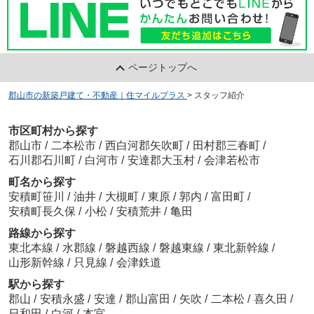
ページトップへ
郡山市の新築戸建て・不動産｜住マイルプラス
>
スタッフ紹介
市区町村から探す
郡山市
/
二本松市
/
西白河郡矢吹町
/
田村郡三春町
/
石川郡石川町
/
白河市
/
安達郡大玉村
/
会津若松市
町名から探す
安積町笹川
/
油井
/
大槻町
/
東原
/
郭内
/
富田町
/
安積町長久保
/
小松
/
安積荒井
/
亀田
路線から探す
東北本線
/
水郡線
/
磐越西線
/
磐越東線
/
東北新幹線
/
山形新幹線
/
只見線
/
会津鉄道
駅から探す
郡山
/
安積永盛
/
安達
/
郡山富田
/
矢吹
/
二本松
/
喜久田
/
日和田
/
白河
/
本宮