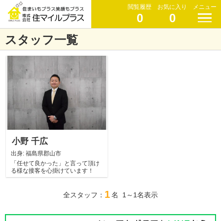
閲覧履歴
お気に入り
メニュー
0
0
スタッフ一覧
小野 千広
出身:
福島県郡山市
「任せて良かった」と言って頂け
る様な接客を心掛けています！
1
全スタッフ：
名 1～1名表示