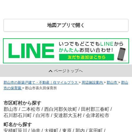
地図アプリで開く
ページトップへ
郡山市の新築戸建て・不動産｜住マイルプラス
>
周辺施設案内
>
郡山市
>
郡山
市の保育園
>
郡山市喜久田保育所
市区町村から探す
郡山市
/
二本松市
/
西白河郡矢吹町
/
田村郡三春町
/
石川郡石川町
/
白河市
/
安達郡大玉村
/
会津若松市
町名から探す
安積町笹川
/
油井
/
大槻町
/
東原
/
郭内
/
富田町
/