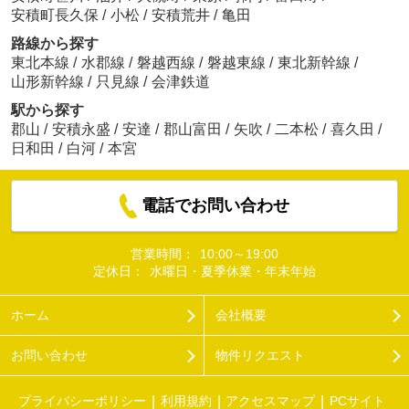
安積町長久保
/
小松
/
安積荒井
/
亀田
路線から探す
東北本線
/
水郡線
/
磐越西線
/
磐越東線
/
東北新幹線
/
山形新幹線
/
只見線
/
会津鉄道
駅から探す
郡山
/
安積永盛
/
安達
/
郡山富田
/
矢吹
/
二本松
/
喜久田
/
日和田
/
白河
/
本宮
電話でお問い合わせ
営業時間：
10:00～19:00
定休日：
水曜日・夏季休業・年末年始
ホーム
会社概要
お問い合わせ
物件リクエスト
プライバシーポリシー
利用規約
アクセスマップ
PCサイト