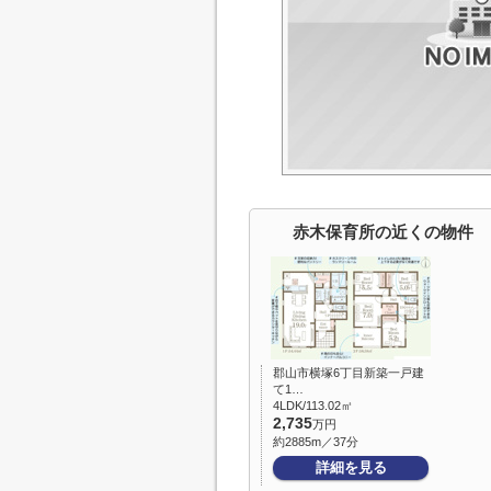
赤木保育所の近くの物件
郡山市横塚6丁目新築一戸建
て1…
4LDK/113.02㎡
2,735
万円
約2885m／37分
詳細を見る