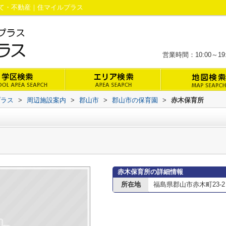
て・不動産｜住マイルプラス
営業時間：10:00～
プラス
>
周辺施設案内
>
郡山市
>
郡山市の保育園
>
赤木保育所
赤木保育所の詳細情報
所在地
福島県郡山市赤木町23-2