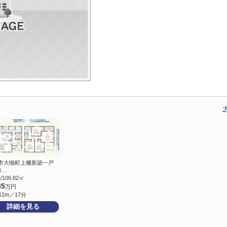
市大槻町上柵新築一戸
4…
/106.82㎡
85
万円
11m／17分
詳細を見る