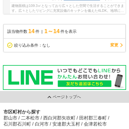
建物面積は109.3㎡となっており広々とした空間で生活することができま
す。広々としたリビングに充実設備のキッチンを備えた4LDK。地球にも
家庭にも優しい長期優良住宅。最近ニーズが高...
14
1～14
該当物件数
件
件を表示
変更
絞り込み条件：
なし
ページトップへ
市区町村から探す
郡山市
/
二本松市
/
西白河郡矢吹町
/
田村郡三春町
/
石川郡石川町
/
白河市
/
安達郡大玉村
/
会津若松市