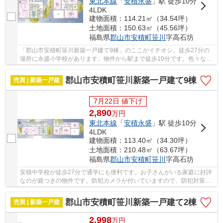
東北本線
「
安積永盛
」駅 徒歩10分
4LDK
建物面積：114.21㎡（34.54坪）
土地面積：150.63㎡（45.56坪）
福島県
郡山市
安積町笹川
字高石坊
「郡山市安積町笹川新築一戸建て9棟」のここがイチオシ。徒歩27分の
場所に永盛小学校があります。物件から駅まで徒歩10分です。色々な使
い方のできる階段下収納あり。郡山市での暮らし...
郡山市安積町笹川新築一戸建て9棟
売買 | 新築一戸建
7月22日 値下げ
2,890
万
円
東北本線
「
安積永盛
」駅 徒歩10分
4LDK
建物面積：113.40㎡（34.30坪）
土地面積：210.48㎡（63.67坪）
福島県
郡山市
安積町笹川
字高石坊
安積中学校が徒歩27分で通学にも便利です。お子さんがいる家庭に好評
なのが庭つきの物件です。防犯カメラが付いていますので、防犯対策を
気にされる方でも安心です。住マイルプラスが...
郡山市安積町笹川新築一戸建て2棟
売買 | 新築一戸建
2,998
万
円