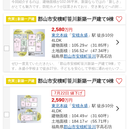
今回紹介するのは、建物面積が102.06平米。新築ならではの「新しさ」
がとても魅力です。防犯カメラが設置されており、空き巣などへの対策
もしっかりとしています。利便性に優れ、家族...
郡山市安積町笹川新築一戸建て9棟
売買 | 新築一戸建
2,580
万
円
東北本線
「
安積永盛
」駅 徒歩10分
4LDK
建物面積：105.29㎡（31.85坪）
土地面積：156.52㎡（47.34坪）
福島県
郡山市
安積町笹川
字高石坊
ぜひ一度見ていただきたい、「郡山市安積町笹川新築一戸建て9棟」で
す。永盛小学校まで徒歩27分。子どもを安心して学校に通わせたいファ
ミリーにおすすめです。駅まで徒歩10分の物件で...
郡山市安積町笹川新築一戸建て9棟
売買 | 新築一戸建
7月22日 値下げ
2,590
万
円
東北本線
「
安積永盛
」駅 徒歩10分
4LDK
建物面積：104.49㎡（31.60坪）
土地面積：184.17㎡（55.71坪）
福島県
郡山市
安積町笹川
字高石坊