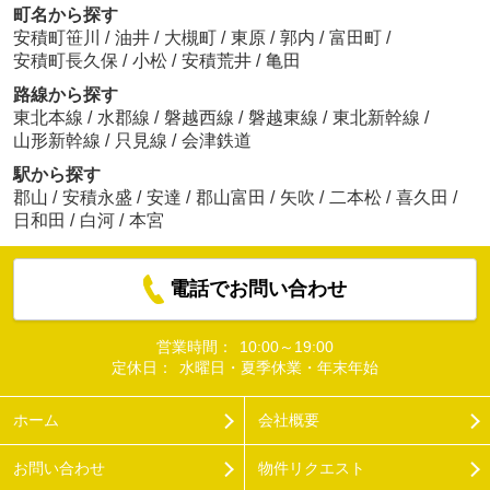
町名から探す
安積町笹川
/
油井
/
大槻町
/
東原
/
郭内
/
富田町
/
安積町長久保
/
小松
/
安積荒井
/
亀田
路線から探す
東北本線
/
水郡線
/
磐越西線
/
磐越東線
/
東北新幹線
/
山形新幹線
/
只見線
/
会津鉄道
駅から探す
郡山
/
安積永盛
/
安達
/
郡山富田
/
矢吹
/
二本松
/
喜久田
/
日和田
/
白河
/
本宮
電話でお問い合わせ
営業時間：
10:00～19:00
定休日：
水曜日・夏季休業・年末年始
ホーム
会社概要
お問い合わせ
物件リクエスト