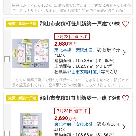
家族におすすめな4LDK。設備も充実しています。玄関収納もありますの
で、スッキリと片付きます。建物面積104.49㎡でご家族と過ごすのにも
問題のない広さです。新築ならではの「新しさ...
郡山市安積町笹川新築一戸建て9棟
売買 | 新築一戸建
7月22日 値下げ
2,680
万
円
東北本線
「
安積永盛
」駅 徒歩10分
4LDK
建物面積：105.29㎡（31.85坪）
土地面積：162.57㎡（49.17坪）
福島県
郡山市
安積町笹川
字高石坊
こちらの新築戸建てで新たな生活のスタートをきりませんか。防犯カメ
ラが設置されており、空き巣などへの対策もしっかりとしています。駅
から徒歩10分圏内に立地しています。4SLDKの間...
郡山市安積町笹川新築一戸建て9棟
売買 | 新築一戸建
7月22日 値下げ
2,690
万
円
東北本線
「
安積永盛
」駅 徒歩10分
4LDK
建物面積：103.68㎡（31.36坪）