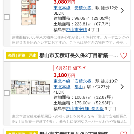
3,080
万
円
東北本線
「
安積永盛
」駅 徒歩12分
3LDK
建物面積：96.05㎡（29.05坪）
土地面積：223.81㎡（67.7坪）
福島県
郡山市
安積
４丁目
建物面積96.05平米の物件は住み心地が良いと評判です。ガーデニングや
家庭菜園を始めたい方におすすめ。こちらは庭付きの物件です。外室時
に通る場所に玄関収納があると綺麗な玄関が保...
郡山市安積町長久保3丁目新築一戸建て4棟
売買 | 新築一戸建
6月22日 値下げ
3,180
万
円
東北本線
「
安積永盛
」駅 徒歩19分
東北本線
「
郡山
」駅 バス27分 「檜の下」 停歩8分
4LDK
建物面積：108.67㎡（32.87坪）
土地面積：175.00㎡（52.93坪）
福島県
郡山市
安積町長久保
３丁目
東北本線安積永盛駅周辺への引っ越しをお考えなら「郡山市安積町長久
保3丁目新築一戸建て4棟」。暮らしに便利なスーパーかわちや安積店(ス
ーパー)がこちらから161mのところにあります...