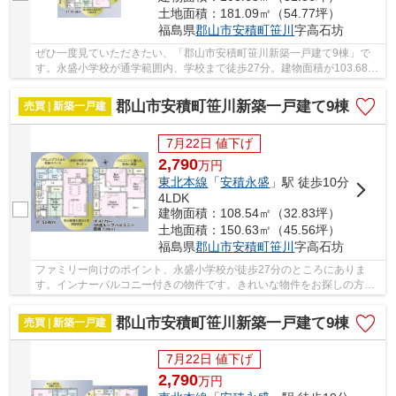
土地面積：181.09㎡（54.77坪）
福島県
郡山市
安積町笹川
字高石坊
ぜひ一度見ていただきたい、「郡山市安積町笹川新築一戸建て9棟」で
す。永盛小学校が通学範囲内、学校まで徒歩27分。建物面積が103.68㎡
と十分な広さでゆったりと生活できるのではない...
郡山市安積町笹川新築一戸建て9棟
売買 | 新築一戸建
7月22日 値下げ
2,790
万
円
東北本線
「
安積永盛
」駅 徒歩10分
4LDK
建物面積：108.54㎡（32.83坪）
土地面積：150.63㎡（45.56坪）
福島県
郡山市
安積町笹川
字高石坊
ファミリー向けのポイント、永盛小学校が徒歩27分のところにありま
す。インナーバルコニー付きの物件です。きれいな物件をお探しの方
は、ぜひこちらの新築物件をご覧ください。一戸建...
郡山市安積町笹川新築一戸建て9棟
売買 | 新築一戸建
7月22日 値下げ
2,790
万
円