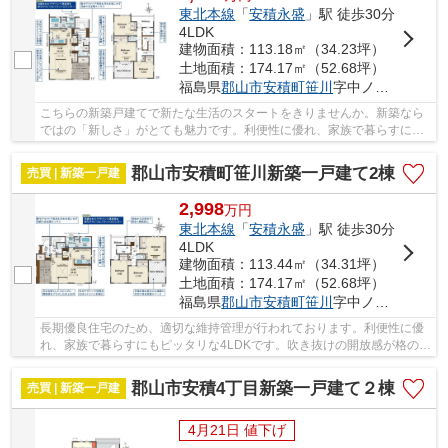
東北本線
「
安積永盛
」駅 徒歩30分
4LDK
建物面積：113.18㎡（34.23坪）
土地面積：174.17㎡（52.68坪）
福島県
郡山市
安積町笹川
字中ノ渡戸
こちらの新築戸建てで新たな生活のスタートをきりませんか。新築なら
ではの「新しさ」がとても魅力です。利便性に優れ、家族で暮らすにも
ピッタリな4LDKです。販売価格が3000万円以内...
郡山市安積町笹川新築一戸建て2棟
売買 | 新築一戸建
2,998
万
円
東北本線
「
安積永盛
」駅 徒歩30分
4LDK
建物面積：113.44㎡（34.31坪）
土地面積：174.17㎡（52.68坪）
福島県
郡山市
安積町笹川
字中ノ渡戸
長期優良住宅のため、適切な維持管理が行われております。利便性に優
れ、家族で暮らすにもピッタリな4LDKです。吹き抜けの開放感が格の違
いを演出しています。建物面積113.44平米なの...
郡山市安積4丁目新築一戸建て２棟
売買 | 新築一戸建
4月21日 値下げ