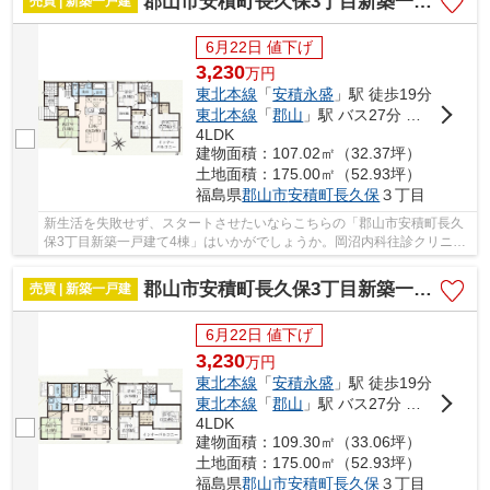
郡山市安積町長久保3丁目新築一戸建て4棟
売買 | 新築一戸建
6月22日 値下げ
3,230
万
円
東北本線
「
安積永盛
」駅 徒歩19分
東北本線
「
郡山
」駅 バス27分 「檜の下」 停歩8分
4LDK
建物面積：107.02㎡（32.37坪）
土地面積：175.00㎡（52.93坪）
福島県
郡山市
安積町長久保
３丁目
新生活を失敗せず、スタートさせたいならこちらの「郡山市安積町長久
保3丁目新築一戸建て4棟」はいかがでしょうか。岡沼内科往診クリニッ
クまで260mです。やっぱり住むなら新築物件で...
郡山市安積町長久保3丁目新築一戸建て4棟
売買 | 新築一戸建
6月22日 値下げ
3,230
万
円
東北本線
「
安積永盛
」駅 徒歩19分
東北本線
「
郡山
」駅 バス27分 「檜の下」 停歩8分
4LDK
建物面積：109.30㎡（33.06坪）
土地面積：175.00㎡（52.93坪）
福島県
郡山市
安積町長久保
３丁目