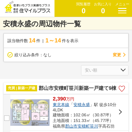
閲覧履歴
お気に入り
メニュー
0
0
安積永盛の周辺物件一覧
14
1～14
該当物件数
件
件を表示
変更
絞り込み条件：
なし
郡山市安積町笹川新築一戸建て9棟
売買 | 新築一戸建
2,390
万
円
東北本線
「
安積永盛
」駅 徒歩10分
4LDK
建物面積：102.06㎡（30.87坪）
土地面積：151.33㎡（45.77坪）
福島県
郡山市
安積町笹川
字高石坊