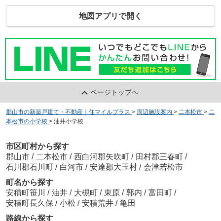
地図アプリで開く
ページトップへ
郡山市の新築戸建て・不動産｜住マイルプラス
>
周辺施設案内
>
二本松市
>
二
本松市の小学校
>
油井小学校
市区町村から探す
郡山市
/
二本松市
/
西白河郡矢吹町
/
田村郡三春町
/
石川郡石川町
/
白河市
/
安達郡大玉村
/
会津若松市
町名から探す
安積町笹川
/
油井
/
大槻町
/
東原
/
郭内
/
富田町
/
安積町長久保
/
小松
/
安積荒井
/
亀田
路線から探す