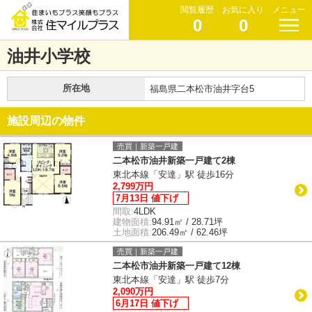
閲覧履歴
お気に入り
メニュー
0
0
油井小学校
所在地
福島県二本松市油井字台5
施設周辺の物件
売買｜新築一戸建
二本松市油井新築一戸建て2棟
東北本線「安達」駅 徒歩16分
2,799万円
7月13日 値下げ
間取:
4LDK
建物面積:
94.91㎡ / 28.71坪
土地面積:
206.49㎡ / 62.46坪
売買｜新築一戸建
二本松市油井新築一戸建て12棟
東北本線「安達」駅 徒歩7分
2,090万円
6月17日 値下げ