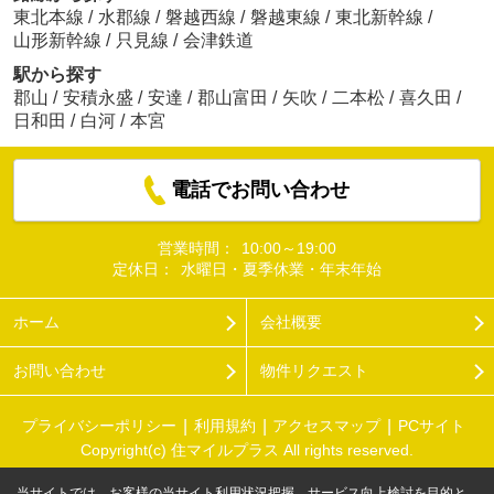
東北本線
/
水郡線
/
磐越西線
/
磐越東線
/
東北新幹線
/
山形新幹線
/
只見線
/
会津鉄道
駅から探す
郡山
/
安積永盛
/
安達
/
郡山富田
/
矢吹
/
二本松
/
喜久田
/
日和田
/
白河
/
本宮
電話でお問い合わせ
営業時間：
10:00～19:00
定休日：
水曜日・夏季休業・年末年始
ホーム
会社概要
お問い合わせ
物件リクエスト
プライバシーポリシー
利用規約
アクセスマップ
PCサイト
Copyright(c) 住マイルプラス All rights reserved.
当サイトでは、お客様の当サイト利用状況把握、サービス向上検討を目的と