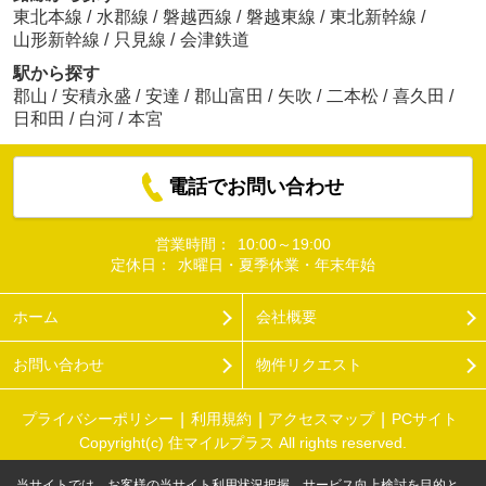
東北本線
/
水郡線
/
磐越西線
/
磐越東線
/
東北新幹線
/
山形新幹線
/
只見線
/
会津鉄道
駅から探す
郡山
/
安積永盛
/
安達
/
郡山富田
/
矢吹
/
二本松
/
喜久田
/
日和田
/
白河
/
本宮
電話でお問い合わせ
営業時間：
10:00～19:00
定休日：
水曜日・夏季休業・年末年始
ホーム
会社概要
お問い合わせ
物件リクエスト
プライバシーポリシー
利用規約
アクセスマップ
PCサイト
Copyright(c) 住マイルプラス All rights reserved.
当サイトでは、お客様の当サイト利用状況把握、サービス向上検討を目的と