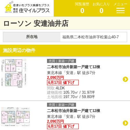
閲覧履歴
お気に入り
メニュー
0
0
ローソン 安達油井店
所在地
福島県二本松市油井字松葉山40-7
施設周辺の物件
売買｜新築一戸建
二本松市油井新築一戸建て12棟
東北本線「安達」駅 徒歩7分
2,090万円
6月17日 値下げ
間取:
4LDK
建物面積:
105.70㎡ / 31.97坪
土地面積:
197.70㎡ / 59.80坪
売買｜新築一戸建
二本松市油井新築一戸建て12棟
東北本線「安達」駅 徒歩7分
2,090万円
6月17日 値下げ