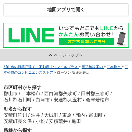
地図アプリで開く
ページトップへ
郡山市の新築戸建て・不動産｜住マイルプラス
>
周辺施設案内
>
二本松市
>
二
本松市のコンビニエンスストア
>
ローソン 安達油井店
市区町村から探す
郡山市
/
二本松市
/
西白河郡矢吹町
/
田村郡三春町
/
石川郡石川町
/
白河市
/
安達郡大玉村
/
会津若松市
町名から探す
安積町笹川
/
油井
/
大槻町
/
東原
/
郭内
/
富田町
/
安積町長久保
/
小松
/
安積荒井
/
亀田
路線から探す