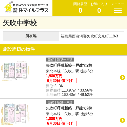
閲覧履歴
お気に入り
メニュー
0
0
矢吹中学校
所在地
福島県西白河郡矢吹町文京町118-3
施設周辺の物件
売買｜新築一戸建
矢吹町曙町新築一戸建て2棟
東北本線「矢吹」駅 徒歩8分
1,980万円
6月30日 値下げ
間取:
5LDK
建物面積:
110.97㎡ / 33.56坪
土地面積:
160.40㎡ / 48.52坪
売買｜新築一戸建
矢吹町曙町新築一戸建て2棟
東北本線「矢吹」駅 徒歩8分
1,880万円
6月30日 値下げ