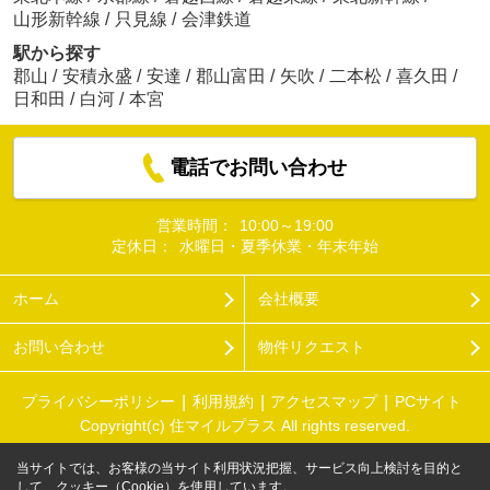
山形新幹線
/
只見線
/
会津鉄道
駅から探す
郡山
/
安積永盛
/
安達
/
郡山富田
/
矢吹
/
二本松
/
喜久田
/
日和田
/
白河
/
本宮
電話でお問い合わせ
営業時間：
10:00～19:00
定休日：
水曜日・夏季休業・年末年始
ホーム
会社概要
お問い合わせ
物件リクエスト
プライバシーポリシー
利用規約
アクセスマップ
PCサイト
Copyright(c) 住マイルプラス All rights reserved.
当サイトでは、お客様の当サイト利用状況把握、サービス向上検討を目的と
して、クッキー（Cookie）を使用しています。