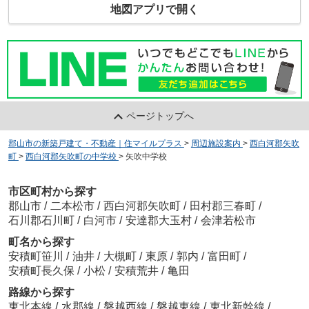
地図アプリで開く
ページトップへ
郡山市の新築戸建て・不動産｜住マイルプラス
>
周辺施設案内
>
西白河郡矢吹
町
>
西白河郡矢吹町の中学校
>
矢吹中学校
市区町村から探す
郡山市
/
二本松市
/
西白河郡矢吹町
/
田村郡三春町
/
石川郡石川町
/
白河市
/
安達郡大玉村
/
会津若松市
町名から探す
安積町笹川
/
油井
/
大槻町
/
東原
/
郭内
/
富田町
/
安積町長久保
/
小松
/
安積荒井
/
亀田
路線から探す
東北本線
/
水郡線
/
磐越西線
/
磐越東線
/
東北新幹線
/