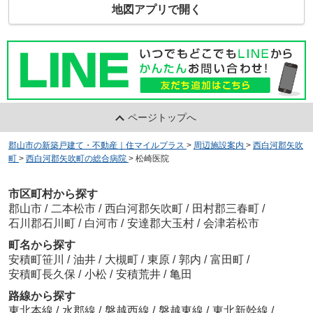
地図アプリで開く
ページトップへ
郡山市の新築戸建て・不動産｜住マイルプラス
>
周辺施設案内
>
西白河郡矢吹
町
>
西白河郡矢吹町の総合病院
>
松崎医院
市区町村から探す
郡山市
/
二本松市
/
西白河郡矢吹町
/
田村郡三春町
/
石川郡石川町
/
白河市
/
安達郡大玉村
/
会津若松市
町名から探す
安積町笹川
/
油井
/
大槻町
/
東原
/
郭内
/
富田町
/
安積町長久保
/
小松
/
安積荒井
/
亀田
路線から探す
東北本線
/
水郡線
/
磐越西線
/
磐越東線
/
東北新幹線
/