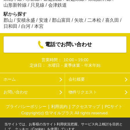
山形新幹線
/
只見線
/
会津鉄道
駅から探す
郡山
/
安積永盛
/
安達
/
郡山富田
/
矢吹
/
二本松
/
喜久田
/
日和田
/
白河
/
本宮
電話でお問い合わせ
営業時間：
10:00～19:00
定休日：
水曜日・夏季休業・年末年始
ホーム
会社概要
お問い合わせ
物件リクエスト
プライバシーポリシー
利用規約
アクセスマップ
PCサイト
Copyright(c) 住マイルプラス All rights reserved.
当サイトでは、お客様の当サイト利用状況把握、サービス向上検討を目的と
して、クッキー（Cookie）を使用しています。