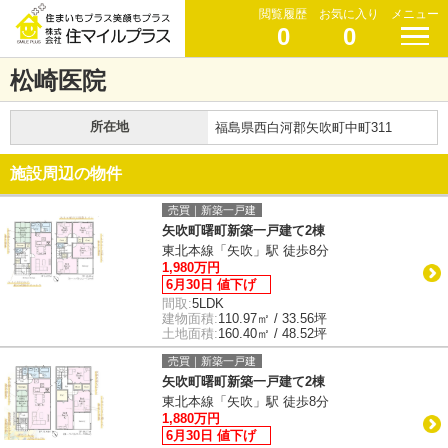
閲覧履歴
お気に入り
メニュー
0
0
松崎医院
所在地
福島県西白河郡矢吹町中町311
施設周辺の物件
売買｜新築一戸建
矢吹町曙町新築一戸建て2棟
東北本線「矢吹」駅 徒歩8分
1,980万円
6月30日 値下げ
間取:
5LDK
建物面積:
110.97㎡ / 33.56坪
土地面積:
160.40㎡ / 48.52坪
売買｜新築一戸建
矢吹町曙町新築一戸建て2棟
東北本線「矢吹」駅 徒歩8分
1,880万円
6月30日 値下げ