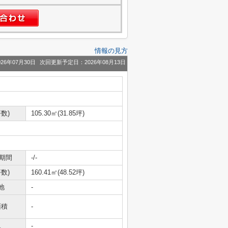
情報の見方
26年07月30日
次回更新予定日：2026年08月13日
数)
105.30㎡(31.85坪)
期間
-/-
数)
160.41㎡(48.52坪)
地
-
面積
-
況
-