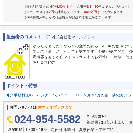
（※元利均等方式 金利
5.00％まで
※返済年数
5～50
年まで入力できます）
（※ボーナスは
年2回
で計算しています。
1000万円
まで入力できます）
（※物件購入時、その他諸費用が発生する場合がございます）
担当者のコメント
株式会社住マイルプラス
ゆったりとしたくつろぎの空間のある、4LDKの物件です。
ではの「新しさ」がとても魅力です。外観が魅力的な、令
産情報を有する住マイルプラスまでお気軽にご連絡ください。お
おります(^o^)
ポイント・特徴
仲介手数料無料
インナーバルコニー
ローン月々4万円台
防犯カメラ
お問い合わせは
住マイルプラスまで
024-954-5582
〒963-8052
福島県郡山市八山田６丁目
10:00～19:00 定休日:水曜日・夏季休業・年末年始