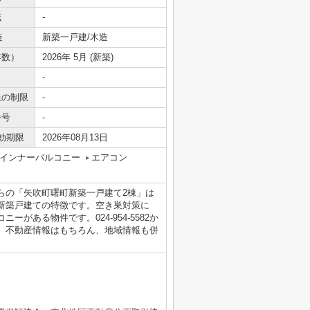
域
-
造
新築一戸建/木造
年数）
2026年 5月 (新築)
-
上の制限
-
番号
-
効期限
2026年08月13日
インナーバルコニー
エアコン
らの「矢吹町曙町新築一戸建て2棟」は
新築戸建ての特徴です。空き巣対策に
がある物件です。024-954-5582か
、不動産情報はもちろん、地域情報も併