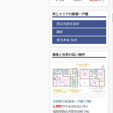
同じエリアの新築一戸建
西白河郡矢吹町
曙町
東北本線 矢吹
価格と住所の近い物件
矢吹町小松新築一戸建て2棟
1,980
万円 4LDK/111.78㎡
福島県西白河郡矢吹町小松