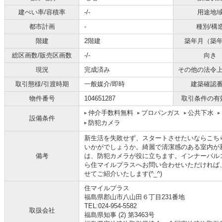
建ぺい率/容積率
-/-
用途地
都市計画
-
種別/構
階建
2階建
築年月（築
総区画数/販売区画数
-/-
向き
現況
完成済み
その他の法令
取引態様/引渡時期
一般媒介/即時
建築確認
物件番号
104651287
取引条件の有
仲介手数料無料
プロパンガス
公共下水
設備条件
防犯カメラ
新生活を失敗せず、スタートさせたいならこち
いかがでしょうか。綺麗で清潔感のある室内が
備考
は、防犯カメラが役に立ちます。インナーバルコニー
ら住マイルプラスへお問い合わせいただければ
せてご紹介いたします(^_^)
住マイルプラス
福島県郡山市八山田６丁目231番地
TEL:024-954-5582
取扱会社
福島県知事 (2) 第3463号