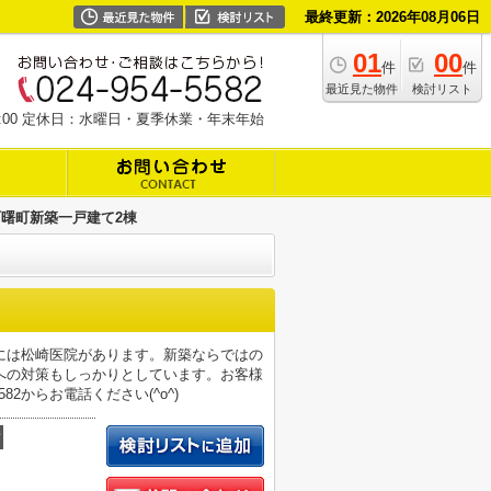
最終更新：2026年08月06日
01
00
件
件
最近見た物件
検討リスト
19:00 定休日：水曜日・夏季休業・年末年始
曙町新築一戸建て2棟
ろには松崎医院があります。新築ならではの
への対策もしっかりとしています。お客様
2からお電話ください(^o^)
積