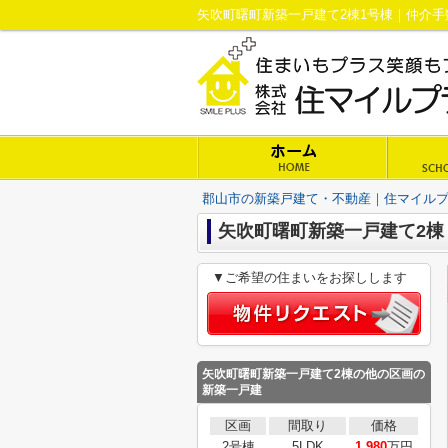
郡山市の新築戸建て・不動産｜住マイル
矢吹町曙町新築一戸建て2棟 
▼ご希望の住まいをお探しします
矢吹町曙町新築一戸建て2棟の他の区画の
新築一戸建
区画
間取り
価格
2号棟
5LDK
1,980
万円