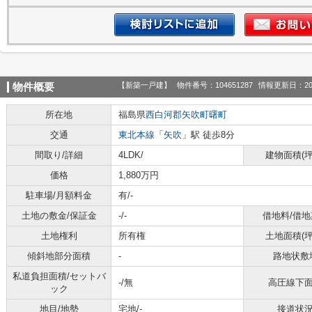
【新築一戸建】
物件番号：104651287
情報更新日：20
物件概要
所在地
福島県
西白河郡矢吹町
曙町
交通
東北本線
「
矢吹
」駅 徒歩8分
間取り/詳細
4LDK/
建物面積(坪
価格
1,880万円
駐車場/月額料金
有/-
土地の敷金/保証金
-/-
借地料/借地
土地権利
所有権
土地面積(坪
傾斜地部分面積
-
路地状敷
私道負担面積/セットバ
-/無
高圧線下
ック
地目/地勢
宅地/-
接道状