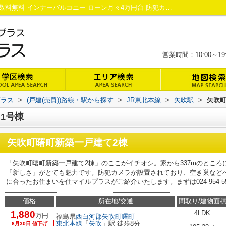
矢吹町曙町新築一戸建て2棟1号棟｜仲介手数料無料 インナーバルコニー ローン月々4万円台 防犯カメラ エアコン｜郡山市の新築戸建て・不動産｜住マイルプラス
営業時間：10:00～
プラス
>
(戸建(売買))路線・駅から探す
>
JR東北本線
>
矢吹駅
>
矢吹町
1号棟
矢吹町曙町新築一戸建て2棟
「矢吹町曙町新築一戸建て2棟」のここがイチオシ。家から337mのとこ
「新しさ」がとても魅力です。防犯カメラが設置されており、空き巣など
に合ったお住まいを住マイルプラスがご紹介いたします。まずは024-954-558
価格
所在地/交通
間取り/建物面
1,880
4LDK
万円
福島県
西白河郡矢吹町
曙町
東北本線
「
矢吹
」駅 徒歩8分
6月30日 値下げ