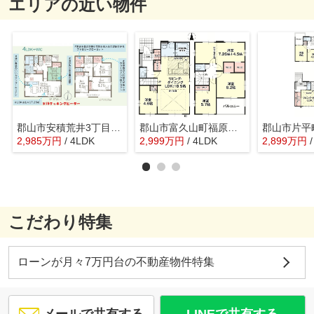
エリアの近い物件
郡山市安積荒井3丁目新築一戸建て2棟
郡山市富久山町福原新築一戸建て4棟
2,985
万
円
/ 4LDK
2,999
万
円
/ 4LDK
2,899
万
円
こだわり特集
ローンが月々7万円台の不動産物件特集