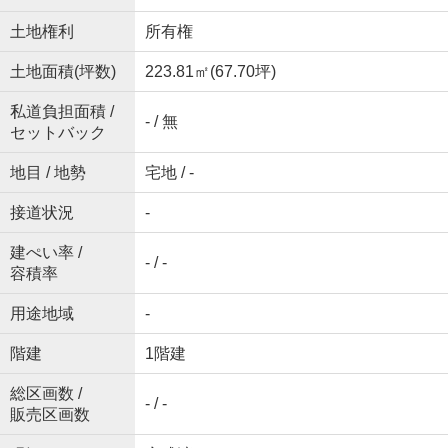
土地権利
所有権
土地面積(坪数)
223.81㎡(67.70坪)
私道負担面積 /
- / 無
セットバック
地目 / 地勢
宅地 / -
接道状況
-
建ぺい率 /
- / -
容積率
用途地域
-
階建
1階建
総区画数 /
- / -
販売区画数