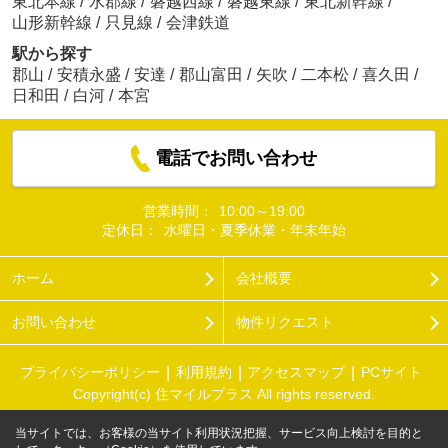
東北本線
/
水郡線
/
磐越西線
/
磐越東線
/
東北新幹線
/
山形新幹線
/
只見線
/
会津鉄道
駅から探す
郡山
/
安積永盛
/
安達
/
郡山富田
/
矢吹
/
二本松
/
喜久田
/
日和田
/
白河
/
本宮
電話でお問い合わせ
営業時間：
10:00～19:00
定休日：
水曜日・夏季休業・年末年始
ホーム
会社概要
お問い合わせ
物件リクエスト
プライバシーポリシー
利用規約
アクセスマップ
PCサイト
Copyright(c) 住マイルプラス All rights reserved.
当サイトでは、お客様の当サイト利用状況把握、サービス向上検討を目的と