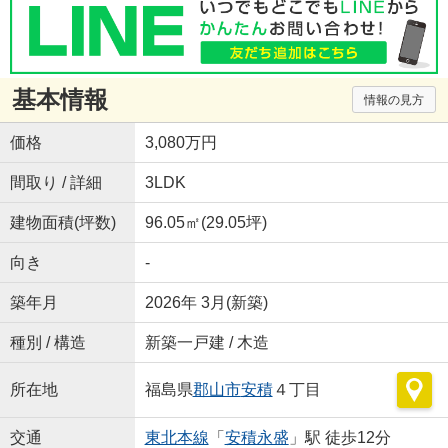
基本情報
情報の見方
価格
3,080万円
間取り / 詳細
3LDK
建物面積(坪数)
96.05㎡(29.05坪)
向き
-
築年月
2026年 3月(新築)
種別 / 構造
新築一戸建 / 木造
所在地
福島県
郡山市
安積
４丁目
交通
東北本線
「
安積永盛
」駅 徒歩12分