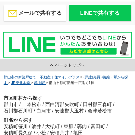
メールで共有する
LINEで共有する
ページトップへ
郡山市の新築戸建て・不動産｜住マイルプラス
>
(戸建(売買))路線・駅から探
す
>
JR東北本線
>
郡山駅
>
郡山市静町新築一戸建て1棟
市区町村から探す
郡山市
/
二本松市
/
西白河郡矢吹町
/
田村郡三春町
/
石川郡石川町
/
白河市
/
安達郡大玉村
/
会津若松市
町名から探す
安積町笹川
/
油井
/
大槻町
/
東原
/
郭内
/
富田町
/
安積町長久保
/
小松
/
安積荒井
/
亀田