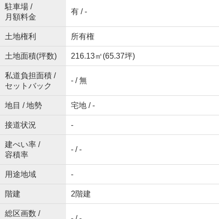
駐車場 /
有 / -
月額料金
土地権利
所有権
土地面積(坪数)
216.13㎡(65.37坪)
私道負担面積 /
- / 無
セットバック
地目 / 地勢
宅地 / -
接道状況
-
建ぺい率 /
- / -
容積率
用途地域
-
階建
2階建
総区画数 /
- / -