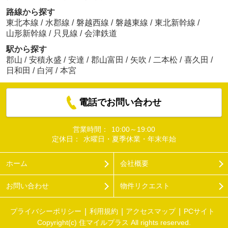
路線から探す
東北本線
/
水郡線
/
磐越西線
/
磐越東線
/
東北新幹線
/
山形新幹線
/
只見線
/
会津鉄道
駅から探す
郡山
/
安積永盛
/
安達
/
郡山富田
/
矢吹
/
二本松
/
喜久田
/
日和田
/
白河
/
本宮
電話でお問い合わせ
営業時間：
10:00～19:00
定休日：
水曜日・夏季休業・年末年始
ホーム
会社概要
お問い合わせ
物件リクエスト
プライバシーポリシー
利用規約
アクセスマップ
PCサイト
Copyright(c) 住マイルプラス All rights reserved.