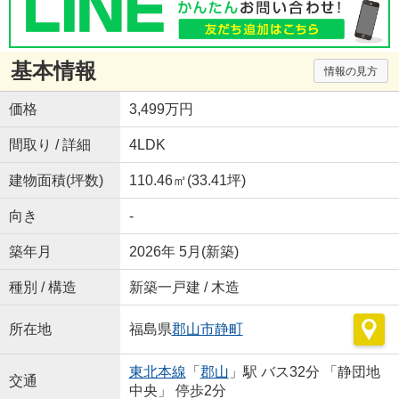
基本情報
情報の見方
価格
3,499万円
間取り / 詳細
4LDK
建物面積(坪数)
110.46㎡(33.41坪)
向き
-
築年月
2026年 5月(新築)
種別 / 構造
新築一戸建 / 木造
所在地
福島県
郡山市
静町
東北本線
「
郡山
」駅 バス32分 「静団地
交通
中央」 停歩2分