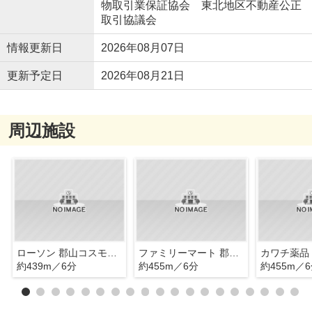
物取引業保証協会 東北地区不動産公正
取引協議会
情報更新日
2026年08月07日
更新予定日
2026年08月21日
周辺施設
ローソン 郡山コスモス通り店
ファミリーマート 郡山谷地本町店
カワチ薬品
約439m／6分
約455m／6分
約455m／