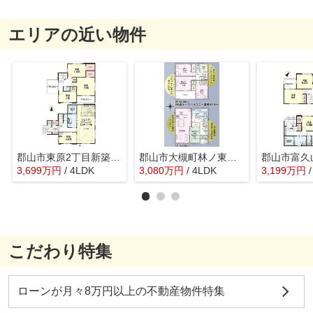
エリアの近い物件
郡山市東原2丁目新築一戸建て2棟
郡山市大槻町林ノ東新築一戸建て9棟
3,699
万
円
/ 4LDK
3,080
万
円
/ 4LDK
3,199
万
円
こだわり特集
ローンが月々8万円以上の不動産物件特集